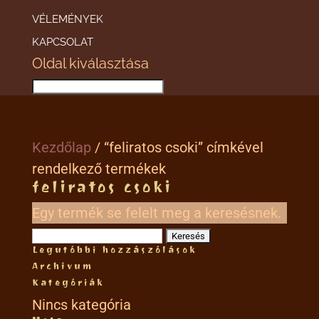
VÉLEMÉNYEK
KAPCSOLAT
Oldal kiválasztása
Kezdőlap
/ “feliratos csoki” címkével
rendelkező termékek
feliratos csoki
Egy termék se felelt meg a keresésnek.
Keresés:
Legutóbbi hozzászólások
Archívum
Kategóriák
Nincs kategória