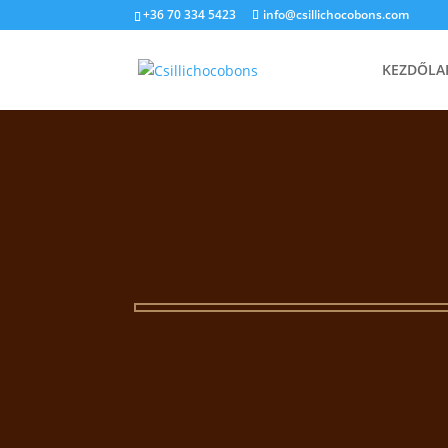
+36 70 334 5423
info@csillichocobons.com
KEZDŐLA