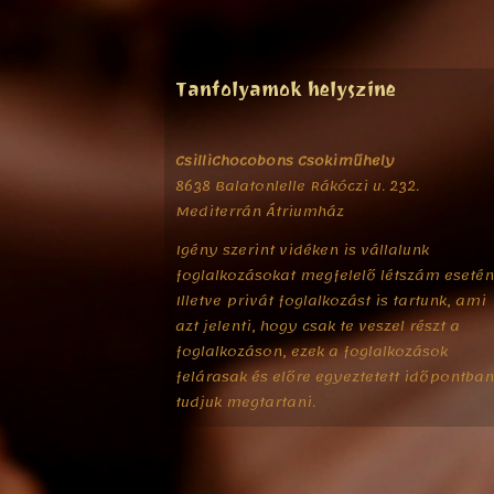
Tanfolyamok helyszíne
CsilliChocobons Csokiműhely
8638 Balatonlelle Rákóczi u. 232.
Mediterrán Átriumház
Igény szerint vidéken is vállalunk
foglalkozásokat megfelelő létszám esetén
Illetve privát foglalkozást is tartunk, ami
azt jelenti, hogy csak te veszel részt a
foglalkozáson, ezek a foglalkozások
felárasak és előre egyeztetett időpontba
tudjuk megtartani.