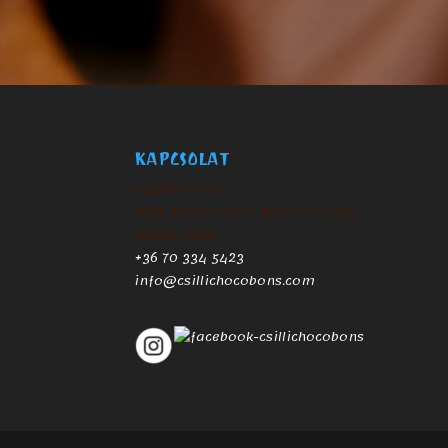
KAPCSOLAT
Csipibon Kft.
8638 Balatonlelle, Rákóczi u. 232.
Földes Csilla
+36 70 334 5423
info@csillichocobons.com