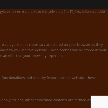
yja ezt az erre vonatkozó irányelv alapján. Tájékozódjon a cookie-
are categorized as necessary are stored on your browser as they
tand how you use this website. These cookies will be stored in your
ve an effect on your browsing experience.
 functionalities and security features of the website. These
via analytics, ads, other embedded contents are termed as non-