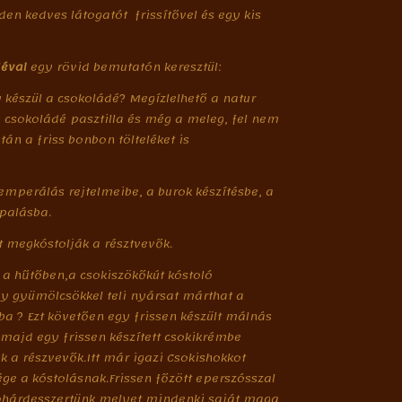
n kedves látogatót frissítővel és egy kis
déval
egy rövid bemutatón keresztül:
 készül a csokoládé? Megízlelhető a natur
 csokoládé pasztilla és még a meleg, fel nem
tán a friss bonbon tölteléket is
emperálás rejtelmeibe, a burok készítésbe, a
lpalásba.
t megkóstolják a résztvevők.
 hűtőben,a csokiszökőkút kóstoló
y gyümölcsökkel teli nyársat márthat a
a ? Ezt követően egy frissen készült málnás
,majd egy frissen készített csokikrémbe
a részvevők.Itt már igazi Csokishokkot
ége a kóstolásnak.Frissen főzött eperszósszal
ohárdesszertünk,melyet mindenki saját maga