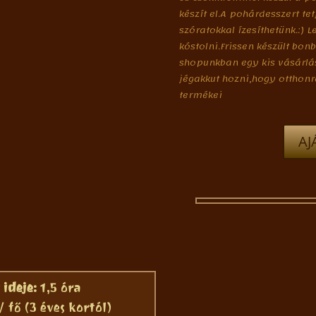
készít el.A pohárdesszert te
szóratokkal ízesíthetünk.:)
kóstolni.Frissen készült bon
shopunkban egy kis vásárlás
jégakkut hozni,hogy otthon
termékei
AJ
ideje:
1,5 óra
 fő (3 éves kortól)