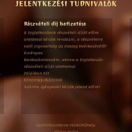
JELENTKEZÉSI TUDNIVALÓK
Részvételi díj befizetése
A foglalkozások részvételi díját előre
utalással kérjük rendezni, a részvételre
való jogosultság az összeg beérkezésétől
érvényes.
Bankszámlaszám, ahova a foglalkozás
részvételi díját utalhatod:
Csipibon Kft.
.
67000193-16200106
Számla igényedet kérjük jelezd előre!
n
CsilliChocoBons Csokiműhely