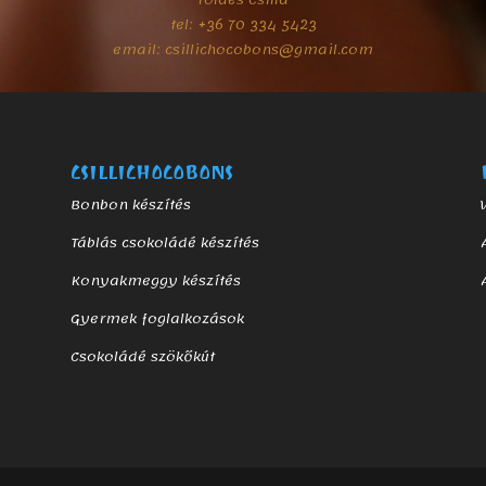
Földes Csilla
tel: +36 70 334 5423
email: csillichocobons@gmail.com
CSILLICHOCOBONS
Bonbon készítés
Táblás csokoládé készítés
Konyakmeggy készítés
Gyermek foglalkozások
Csokoládé szökőkút