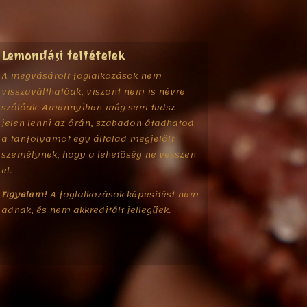
Lemondási feltételek
A megvásárolt foglalkozások nem
visszaválthatóak, viszont nem is névre
szólóak. Amennyiben még sem tudsz
jelen lenni az órán, szabadon átadhatod
a tanfolyamot egy általad megjelölt
személynek, hogy a lehetőség ne vesszen
el.
Figyelem!
A foglalkozások képesítést nem
adnak, és nem akkreditált jellegűek.