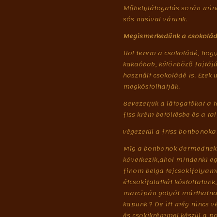
Műhelylátogatás során minde
sós nasival várunk.
Megismerkedünk
a
csokolá
Hol terem a csokoládé, hogy
kakaóbab, különböző fajtájú
használt csokoládé is. Ezek u
megkóstolhatják.
Bevezetjük a látogatókat a t
fiss krém betöltésbe és a ta
Végezetül a friss bonbonoka
Míg a bonbonok dermednek a
következik,ahol mindenki eg
finom belga tejcsokifolyamb
étcsokifalatkát kóstoltatunk
marcipán golyót márthatnak 
kapunk ? De itt még nincs v
és csokikrémmel készül a p