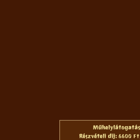
Műhelylátogatás 
Részvételi díj:
6600 Ft/