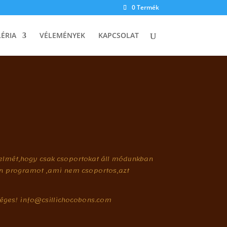
0 Termék
ÉRIA
VÉLEMÉNYEK
KAPCSOLAT
yelmét,hogy csak csoportokat áll módunkban
an programot ,ami nem csoportos,azt
séges! info@csillichocobons.com