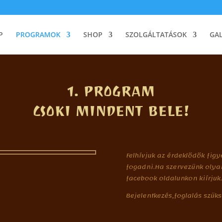
P
PROGRAMOK
SHOP
SZOLGÁLTATÁSOK
GAL
1. PROGRAM
CSOKI MINDENT BELE!
Felhívjuk az érdeklődők fig
fogadni.Ha szervezünk oly
facebook oldalunkon kiírjuk.
Bejelentkezés,foglalás szük