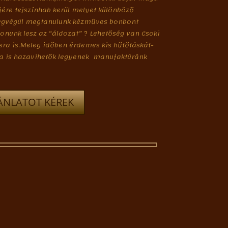
tjére tejszínhab kerül melyet különböző
 Legvégül megtanulunk kézműves bonbont
bonunk lesz az “áldozat” ? Lehetőség van Csoki
ra is.Meleg időben érdemes kis hűtőtáskát-
ra is hazavihetők legyenek manufaktúránk
ÁNLATOT KÉREK