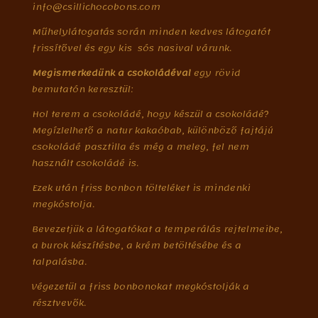
info@csillichocobons.com
Műhelylátogatás során minden kedves látogatót
frissítővel és egy kis sós nasival várunk.
Megismerkedünk
a
csokoládéval
egy rövid
bemutatón keresztül:
Hol terem a csokoládé, hogy készül a csokoládé?
Megízlelhető a natur kakaóbab, különböző fajtájú
csokoládé pasztilla és még a meleg, fel nem
használt csokoládé is.
Ezek után friss bonbon tölteléket is mindenki
megkóstolja.
Bevezetjük a látogatókat a temperálás rejtelmeibe,
a burok készítésbe, a krém betöltésébe és a
talpalásba.
Végezetül a friss bonbonokat megkóstolják a
résztvevők.