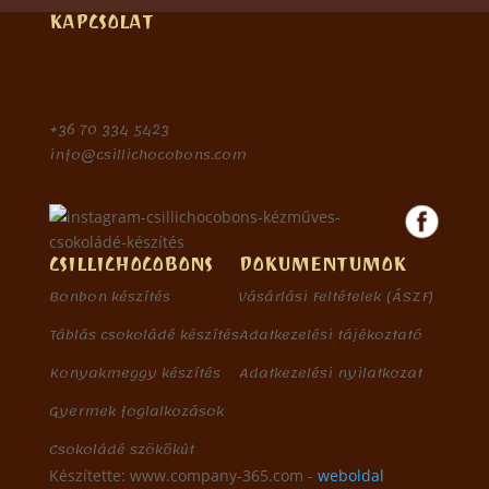
KAPCSOLAT
Csipibon Kft.
8638 Balatonlelle, Rákóczi u. 232.
Földes Csilla
+36 70 334 5423
info@csillichocobons.com
CSILLICHOCOBONS
DOKUMENTUMOK
Bonbon készítés
Vásárlási Feltételek (ÁSZF)
Táblás csokoládé készítés
Adatkezelési tájékoztató
Konyakmeggy készítés
Adatkezelési nyilatkozat
Gyermek foglalkozások
Csokoládé szökőkút
Készítette: www.company-365.com -
weboldal