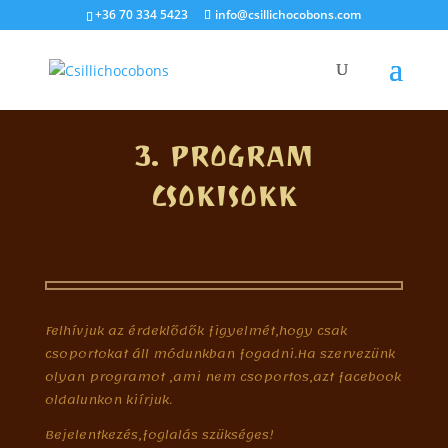
+36 70 334 5423
info@csillichocobons.com
3. PROGRAM
CSOKISOKK
Felhívjuk az érdeklődők figyelmét,hogy csak
csoportokat áll módunkban fogadni.Ha szervezünk
olyan programot ,ami nem csoportos,azt facebook
oldalunkon kiírjuk.
Bejelentkezés,foglalás szükséges!