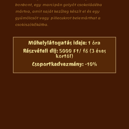
bonbont, egy marcipán golyót csokoládéba
mártva, amit saját kezűleg készít el és egy
gyümölcsöt vagy pillecukrot belemárthat a
csokiszökőkútba.
Műhelylátogatás ideje:
1 óra
Részvételi díj:
5000 Ft/ fő (3 éves
kortól)
Csoportkedvezmény:
-10%