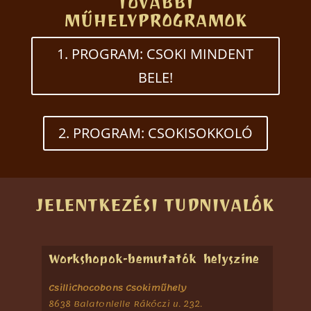
TOVÁBBI
MŰHELYPROGRAMOK
1. PROGRAM: CSOKI MINDENT
BELE!
2. PROGRAM: CSOKISOKKOLÓ
JELENTKEZÉSI TUDNIVALÓK
Workshopok-bemutatók helyszíne
CsilliChocobons Csokiműhely
8638 Balatonlelle Rákóczi u. 232.