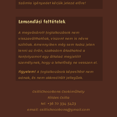
Számla igényedet kérjük jelezd előre!
Lemondási feltételek
A megvásárolt foglalkozások nem
visszaválthatóak, viszont nem is névre
szólóak. Amennyiben még sem tudsz jelen
lenni az órán, szabadon átadhatod a
tanfolyamot egy általad megjelölt
személynek, hogy a lehetőség ne vesszen el.
Figyelem!
A foglalkozások képesítést nem
adnak, és nem akkreditált jellegűek.
CsilliChocoBons Csokiműhely
Földes Csilla
tel: +36 70 334 5423
email: csillichocobons@gmail.com