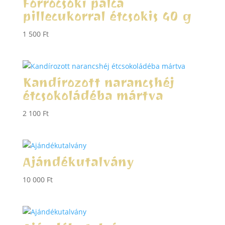
Forrócsoki pálca
pillecukorral étcsokis 40 g
1 500
Ft
Kandírozott narancshéj
étcsokoládéba mártva
2 100
Ft
Ajándékutalvány
10 000
Ft