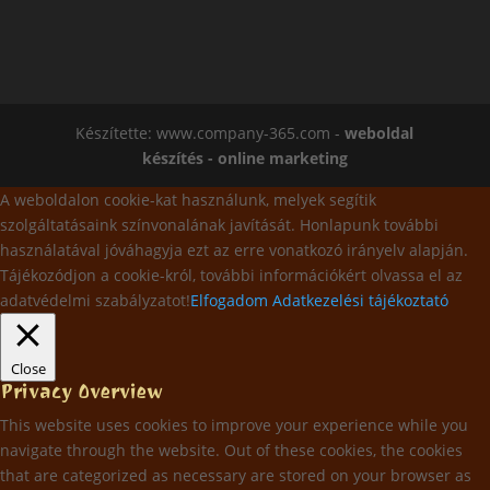
Készítette: www.company-365.com -
weboldal
készítés - online marketing
A weboldalon cookie-kat használunk, melyek segítik
szolgáltatásaink színvonalának javítását. Honlapunk további
használatával jóváhagyja ezt az erre vonatkozó irányelv alapján.
Tájékozódjon a cookie-król, további információkért olvassa el az
adatvédelmi szabályzatot!
Elfogadom
Adatkezelési tájékoztató
Close
Privacy Overview
This website uses cookies to improve your experience while you
navigate through the website. Out of these cookies, the cookies
that are categorized as necessary are stored on your browser as