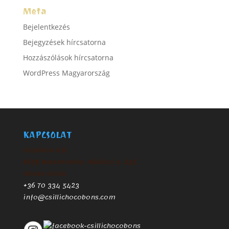
Meta
Bejelentkezés
Bejegyzések hírcsatorna
Hozzászólások hírcsatorna
WordPress Magyarország
KAPCSOLAT
Csipibon Kft.
8638 Balatonlelle, Rákóczi u. 232.
Földes Csilla
+36 70 334 5423
info@csillichocobons.com