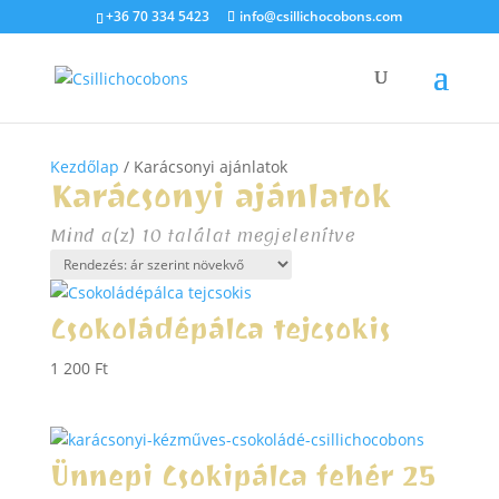
+36 70 334 5423
info@csillichocobons.com
Kezdőlap
/ Karácsonyi ajánlatok
Karácsonyi ajánlatok
Sorted
Mind a(z) 10 találat megjelenítve
by
price:
low
Csokoládépálca tejcsokis
to
high
1 200
Ft
Ünnepi Csokipálca fehér 25