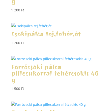
g
1 200
Ft
Csokipálca tej,fehér,ét
1 200
Ft
Forrócsoki pálca
pillecukorral fehércsokis 40
g
1 500
Ft