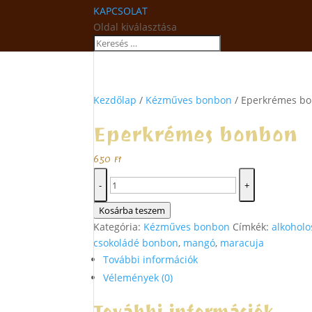
KAPCSOLAT
Oldal kiválasztása
Kezdőlap
/
Kézműves bonbon
/ Eperkrémes b
Eperkrémes bonbon
650
Ft
Eperkrémes
-
+
bonbon
mennyiség
Kosárba teszem
Kategória:
Kézműves bonbon
Címkék:
alkohol
csokoládé bonbon
,
mangó
,
maracuja
További információk
Vélemények (0)
További információk