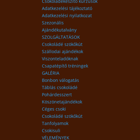
Csokoládékészítő kurzusok
Adatkezelési tájékoztató
Adatkezelési nyilatkozat
Szezonális
Ajándékutalvány
SZOLGÁLTATÁSOK
Csokoládé szökőkút
Szállodai ajándékok
Viszonteladóknak
Csapatépítő tréningek
GALÉRIA
Bonbon válogatás
Táblás csokoládé
Pohárdesszert
Köszönetajándékok
Céges csoki
Csokoládé szökőkút
Tanfolyamok
Csokisuli
VÉLEMÉNYEK