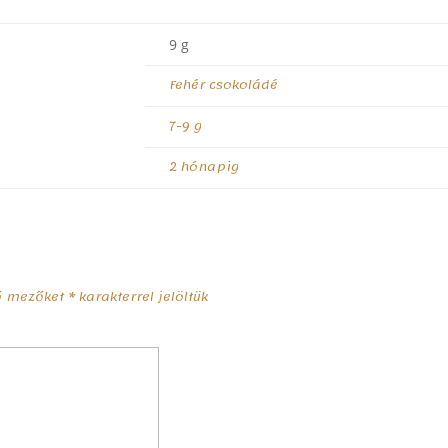
9 g
Fehér csokoládé
7-9 g
2 hónapig
ző mezőket
*
karakterrel jelöltük