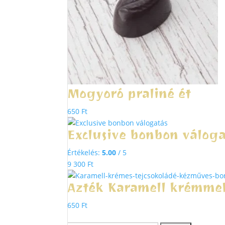
Mogyoró praliné ét
650
Ft
Exclusive bonbon váloga
Értékelés:
5.00
/ 5
9 300
Ft
Azték Karamell krémmel
650
Ft