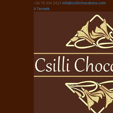
+36 70 334 5423
info@csillichocobons.com
0 Termék