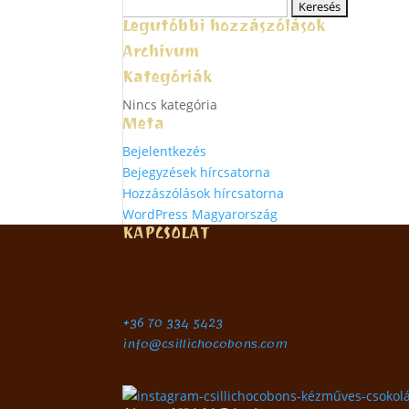
Keresés:
Legutóbbi hozzászólások
Archívum
Kategóriák
Nincs kategória
Meta
Bejelentkezés
Bejegyzések hírcsatorna
Hozzászólások hírcsatorna
WordPress Magyarország
KAPCSOLAT
Csipibon Kft.
8638 Balatonlelle, Rákóczi u. 232.
Földes Csilla
+36 70 334 5423
info@csillichocobons.com