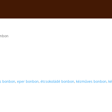
onbon
os bonbon
,
eper bonbon
,
étcsokoládé bonbon
,
kézműves bonbon
,
k