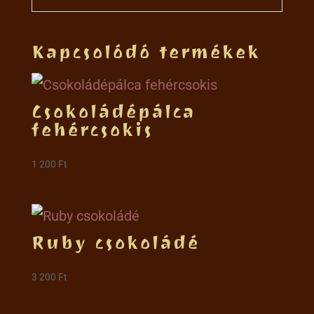
Kapcsolódó termékek
Csokoládépálca
fehércsokis
1 200
Ft
Ruby csokoládé
3 200
Ft