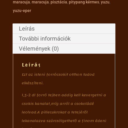
maracuja
,
maracuja
,
pisztácia
,
pitypang kérmes
,
yuzu
,
yuzu-eper
Leírás
További információk
Vélemények (0)
Leírás
Ezt az isteni forrócsokit otthon tudod
elkészíteni.
1,5-2 dl forró tejben addig kell kevergetni a
csokis kanalat,míg arról a csokoládé
leolvad.A pillecukrokat a tetejéről
lekanalazva szürcsölgethető a finom édeni