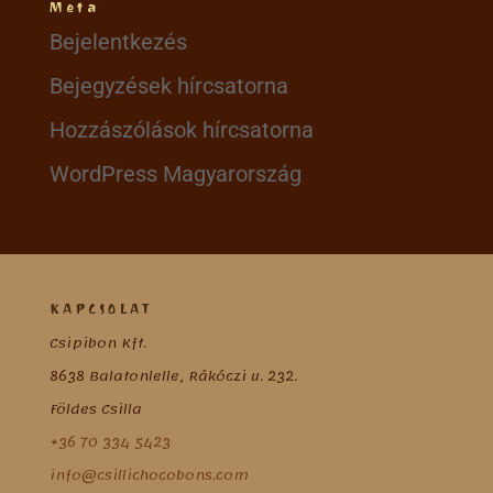
Meta
Bejelentkezés
Bejegyzések hírcsatorna
Hozzászólások hírcsatorna
WordPress Magyarország
KAPCSOLAT
Csipibon Kft.
8638 Balatonlelle, Rákóczi u. 232.
Földes Csilla
+36 70 334 5423
info@csillichocobons.com