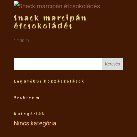
Snack marcipán
étcsokoládés
1 200
Ft
Legutóbbi hozzászólások
Archívum
Kategóriák
Nincs kategória