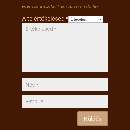
kötelező mezőket
*
karakterrel jelöltük
A te értékelésed
*