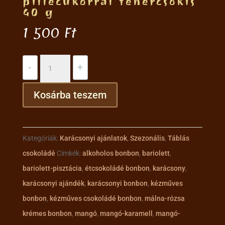
pillecukorral fehércsokis
40 g
1 500
Ft
Forrócsoki
-
+
pálca
pillecukorral
Kosárba teszem
fehércsokis
40
g
Kategóriák:
Karácsonyi ajánlatok
,
Szezonális
,
Táblás
mennyiség
csokoládé
Címkék:
alkoholos bonbon
,
bariolett
,
bariolett-pisztácia
,
étcsokoládé bonbon
,
karácsony
,
karácsonyi ajándék
,
karácsonyi bonbon
,
kézműves
bonbon
,
kézműves csokoládé bonbon
,
málna-rózsa
krémes bonbon
,
mangó
,
mangó-karamell
,
mangó-