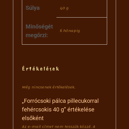
Súlya
40 g
Minőségét
6 hónapig
megőrzi:
Értékelések
Még nincsenek értékelések.
„Forrócsoki pálca pillecukorral
fehércsokis 40 g” értékelése
elsőként
Az e-mail címet nem tesszük közzé.
A