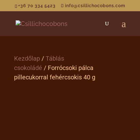
+36 70 334 5423
info@csillichocobons.com
Kezdőlap
/
Táblás
csokoládé
/ Forrócsoki pálca
pillecukorral fehércsokis 40 g