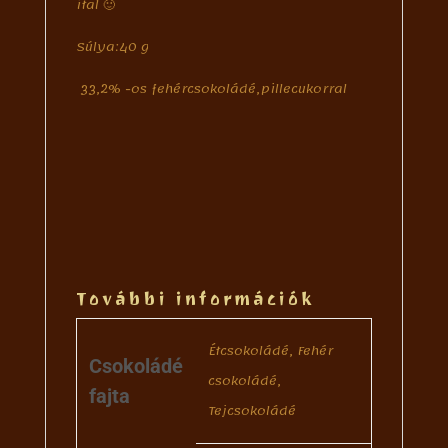
ital 🙂
Súlya:40 g
33,2% -os fehércsokoládé,pillecukorral
További információk
Étcsokoládé, Fehér
Csokoládé
csokoládé,
fajta
Tejcsokoládé