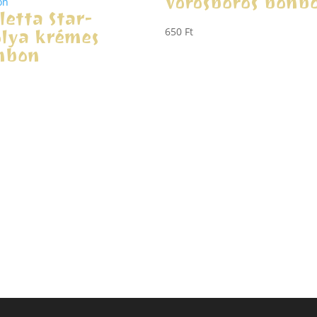
Vörösboros bonb
letta Star-
olya krémes
650
Ft
nbon