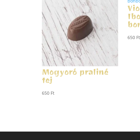
Vio
Ib
bo
650
Ft
Mogyoró praliné
tej
650
Ft