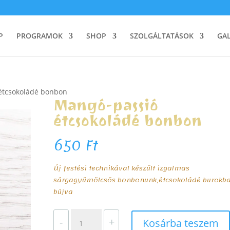
P
PROGRAMOK
SHOP
SZOLGÁLTATÁSOK
GAL
étcsokoládé bonbon
Mangó-passió
étcsokoládé bonbon
650
Ft
Új festési technikával készült izgalmas
sárgagyümölcsös bonbonunk,étcsokoládé burokb
bújva
Mangó-
-
+
Kosárba teszem
passió