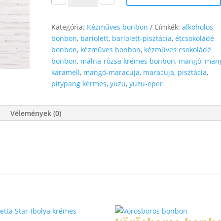
étcsokoládé
bonbon
Kategória:
Kézműves bonbon
Címkék:
alkoholos
mennyiség
bonbon
,
bariolett
,
bariolett-pisztácia
,
étcsokoládé
bonbon
,
kézműves bonbon
,
kézműves csokoládé
bonbon
,
málna-rózsa krémes bonbon
,
mangó
,
man
karamell
,
mangó-maracuja
,
maracuja
,
pisztácia
,
pitypang kérmes
,
yuzu
,
yuzu-eper
Vélemények (0)