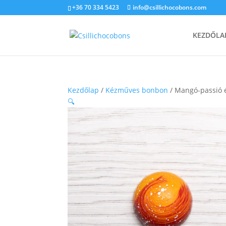
+36 70 334 5423
info@csillichocobons.com
KEZDŐLA
Kezdőlap
/
Kézműves bonbon
/ Mangó-passió 
🔍