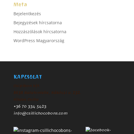
Meta
Bejelentkezés
Bejegyzések hírcsatorna
Hozzászólások hírcsatorna
WordPress Magyarország
KAPCSOLAT
Csipibon Kft.
8638 Balatonlelle, Rákóczi u. 232.
Földes Csilla
+36 70 334 5423
info@csillichocobons.com