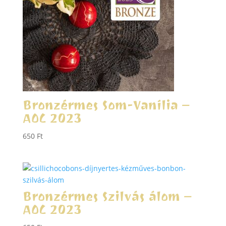
Bronzérmes Som-Vanília –
AOC 2023
650
Ft
Bronzérmes Szilvás álom –
AOC 2023