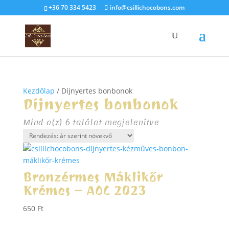
+36 70 334 5423
info@csillichocobons.com
Kezdőlap
/ Díjnyertes bonbonok
Díjnyertes bonbonok
Sorted
Mind a(z) 6 találat megjelenítve
by
price:
low
to
Bronzérmes Máklikőr
high
Krémes – AOC 2023
650
Ft