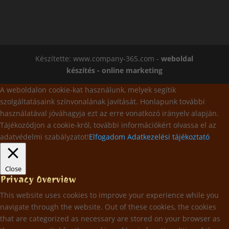
Készítette: www.company-365.com -
weboldal
készítés - online marketing
A weboldalon cookie-kat használunk, melyek segítik
szolgáltatásaink színvonalának javítását. Honlapunk további
használatával jóváhagyja ezt az erre vonatkozó irányelv alapján.
Tájékozódjon a cookie-król, további információkért olvassa el az
adatvédelmi szabályzatot!
Elfogadom
Adatkezelési tájékoztató
Close
Privacy Overview
This website uses cookies to improve your experience while you
navigate through the website. Out of these cookies, the cookies
that are categorized as necessary are stored on your browser as