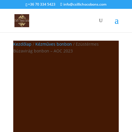
+36 70 334 5423
info@csillichocobons.com
Kezdőlap
/
Kézműves bonbon
/ Ezüstérmes
Búzavirág bonbon – AOC 2023