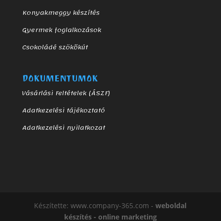
Konyakmeggy készítés
Gyermek foglalkozások
Csokoládé szökőkút
DOKUMENTUMOK
Vásárlási Feltételek (ÁSZF)
Adatkezelési tájékoztató
Adatkezelési nyilatkozat
Készítette: www.company-365.com -
weboldal
készítés - online marketing