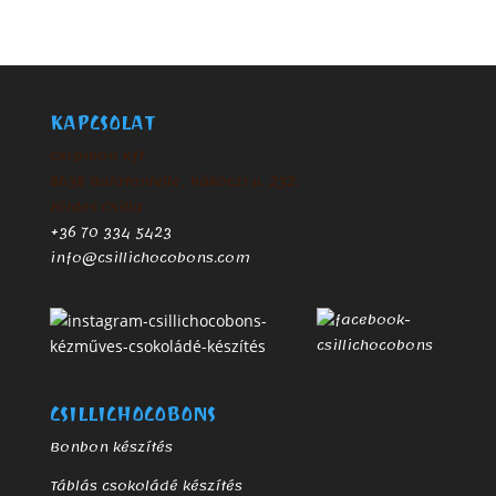
KAPCSOLAT
Csipibon Kft.
8638 Balatonlelle, Rákóczi u. 232.
Földes Csilla
+36 70 334 5423
info@csillichocobons.com
CSILLICHOCOBONS
Bonbon készítés
Táblás csokoládé készítés