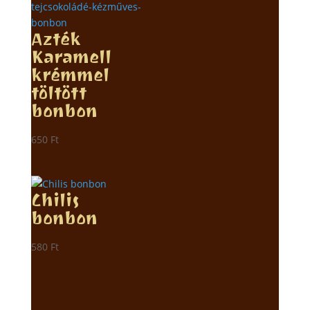
Azték
Karamell
krémmel
töltött
bonbon
650
Ft
Chilis
bonbon
580
Ft