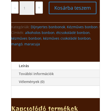
Ezüstérmes
-
+
Kosárba teszem
Búzavirág
bonbon
-
AOC
Kategóriák:
Díjnyertes bonbonok
,
Kézműves bonbon
2023
Címkék:
alkoholos bonbon
,
étcsokoládé bonbon
,
mennyiség
kézműves bonbon
,
kézműves csokoládé bonbon
,
mangó
,
maracuja
Leírás
További információk
Vélemények (0)
Kapcsolódó termékek