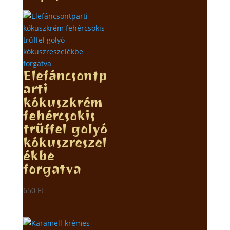
Elefáncsontp
arti
kókuszkrém
fehércsokis
trüffel golyó
kókuszreszel
ékbe
forgatva
650
Ft